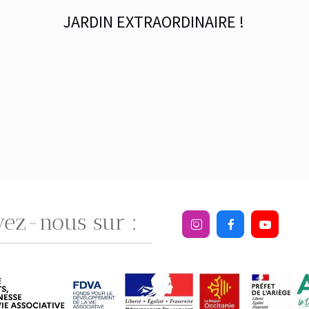
JARDIN EXTRAORDINAIRE !
vez-nous sur :



.