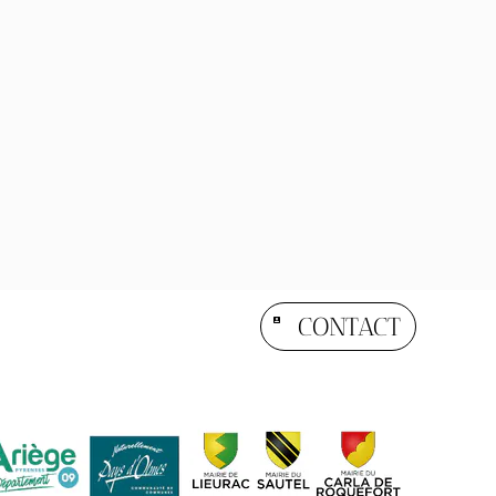
CONTACT
account_box