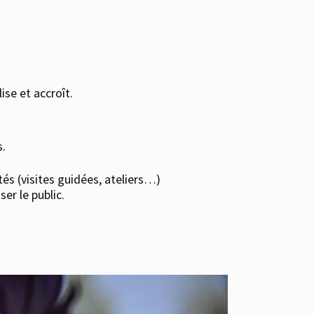
lise et accroît.
s.
és (visites guidées, ateliers…)
er le public.