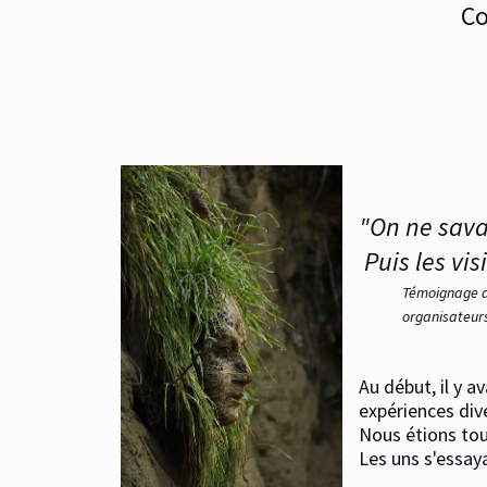
Co
"On ne savai
Puis les vi
Témoignage de
organisateurs
Au début, il y a
expériences dive
Nous étions tous
Les uns s'essaya