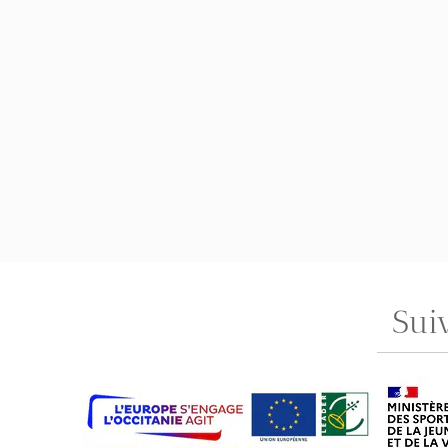
Sui
ASSOCIATION ARTCHOUM / Président : Bérard François
N° SIRET : 448 789 636 00025 / Gouziaud - 09300 Lieurac