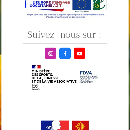
Suivez-nous sur :



.