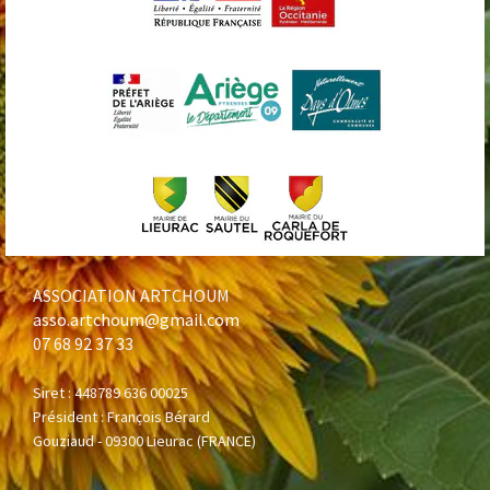
ASSOCIATION ARTCHOUM
asso.artchoum@gmail.com
07 68 92 37 33
Siret : 448789 636 00025
Président : François Bérard
Gouziaud -
09300 Lieurac (FRANCE)