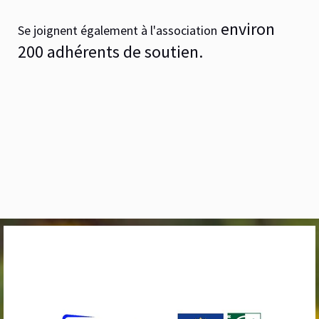
environ
Se joignent également à l'association
200 adhérents de soutien.
ASSOCIATION ARTCHOUM / Président : Bérard François
N° SIRET : 448 789 636 00025 / Gouziaud - 09300 Lieurac