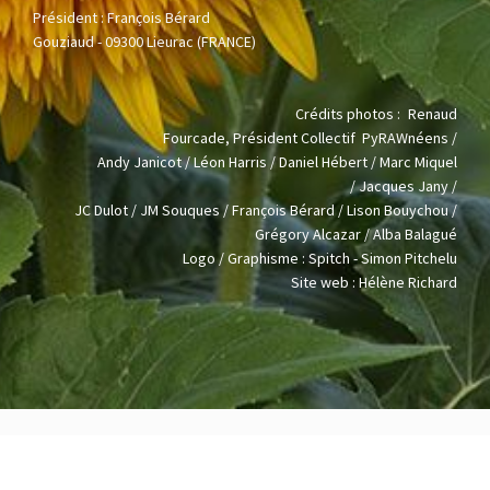
Président : François Bérard
Gouziaud -
09300 Lieurac (FRANCE)
Crédits photos :
Renaud
Fourcade,
Président
Collectif
PyRAWnéens /
Andy Janicot / Léon Harris / Daniel Hébert / Marc Miquel
/
J
acques Jany /
JC Dulot / JM Souques / François Bérard / Lison Bouychou /
Grégory Alcazar / Alba Balagué
Logo / Graphisme : Spitch - Simon Pitchelu
Site web : Hélène Richard
Mentions légales