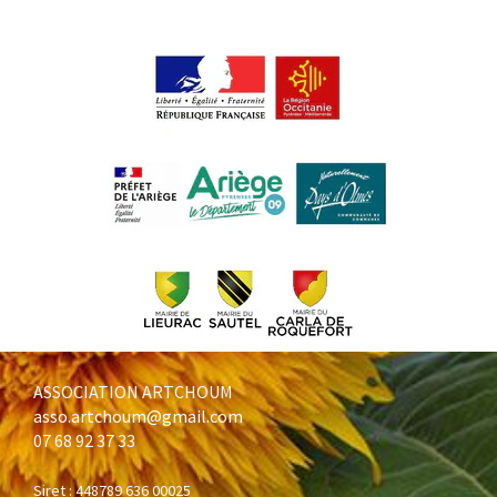
ASSOCIATION ARTCHOUM
asso.artchoum@gmail.com
07 68 92 37 33
Siret : 448789 636 00025