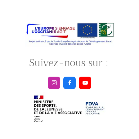
ASSOCIATION ARTCHOUM / Président : Bérard François
N° SIRET : 448 789 636 00025 / Gouziaud - 09300 Lieurac
Suivez-nous sur :



.