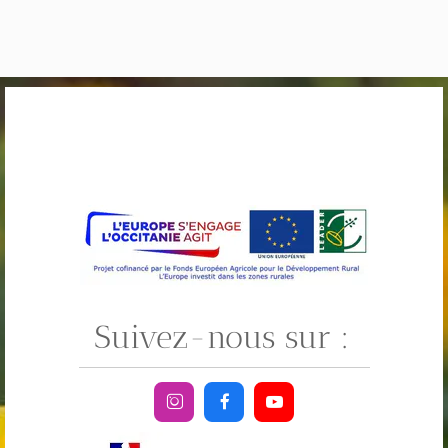
ASSOCIATION ARTCHOUM / Président : Bérard François
N° SIRET : 448 789 636 00025 / Gouziaud - 09300 Lieurac
Suivez-nous sur :


