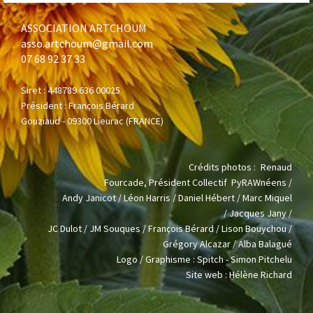
ASSOCIATION ARTCHOUM
asso.artchoum@gmail.com
07 68 92 37 33
Siret : 448789 636 00025
Président : François Bérard
Gouziaud -
09300 Lieurac (FRANCE)
Crédits photos :
Renaud
Fourcade,
Président
Collectif
PyRAWnéens /
Andy Janicot / Léon Harris / Daniel Hébert / Marc Miquel
/
J
acques Jany /
JC Dulot / JM Souques / François Bérard / Lison Bouychou /
Grégory Alcazar / Alba Balagué
Logo / Graphisme : Spitch - Simon Pitchelu
Site web : Hélène Richard