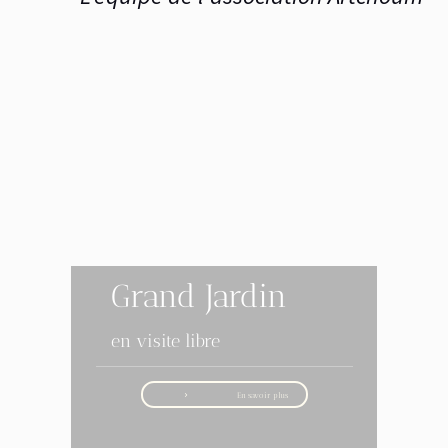
Grand Jardin
en visite libre
En savoir plus
navigate_next