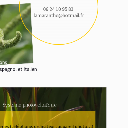
06 24 10 95 83
lamaranthe@hotmail.fr
nol et Italien
tème photovoltaïque
éléphone, ordinateur , appareil photo…)