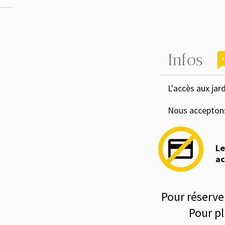
sms
Infos
L'accès aux jardins 
Nous acceptons les
do_not_disturb_alt
credit_card
Les ca
accept
Pour réserver
Pour plus d'