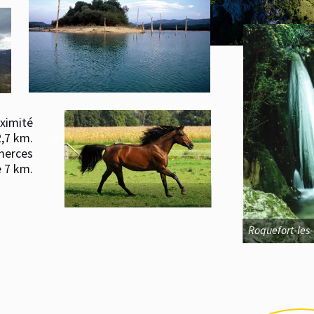
té
m.
Le lac de Montbel à 17 km
es
m.
Roquefort-les-casc