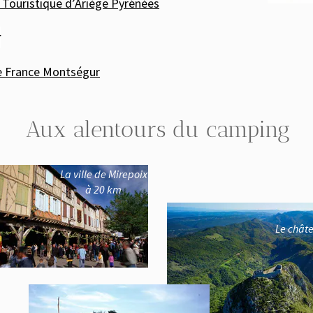
stique d’Ariège Pyrénées
ance Montségur
Aux alentours du camping
La ville de
Mirepoix
à 20 km
Le château d
à 2