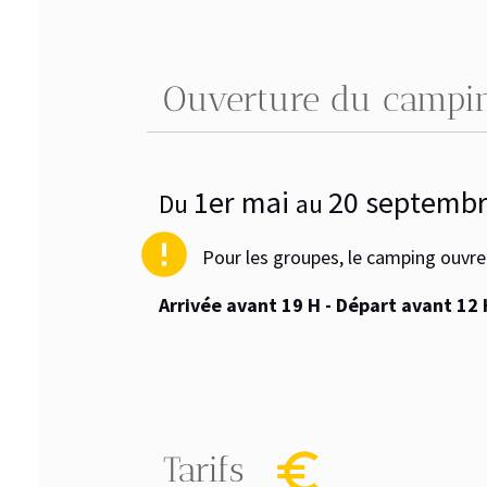
Ouverture du camping
1er mai
20 septembre
2
Du
au
error
Pour les groupes, le camping ouvre auss
Arrivée avant 19 H - Départ avant 12 H
euro_symbol
Tarifs