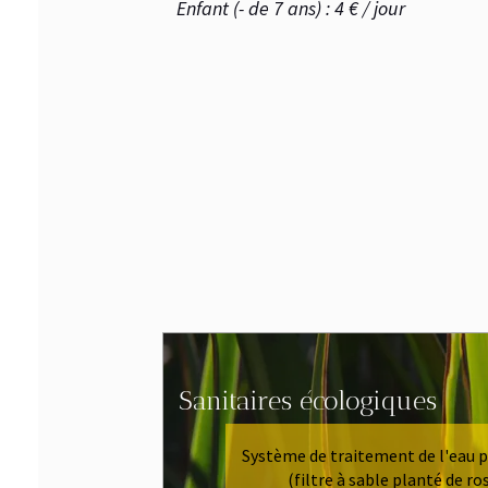
Enfant (- de 7 ans) : 4 € / jour
Sanitaires écologiques
Système de traitement de l'eau par p
(filtre à sable planté de roseaux