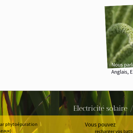
Nous parlons
Anglais, Espag
Electricité solaire /
Sys
Vous pouvez
hytoépuration
)
recharger vos batteries (t