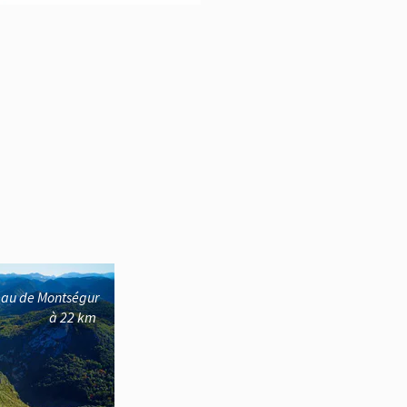
e Montségur
2 km