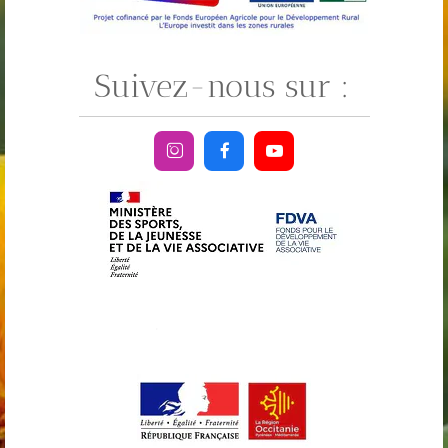
Suivez-nous sur :



.