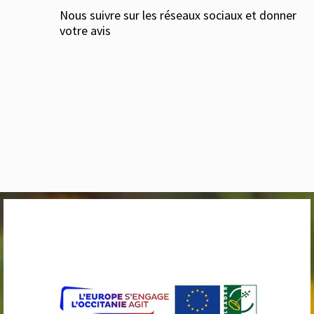
Nous suivre sur les réseaux sociaux et donner
votre avis
ASSOCIATION ARTCHOUM / Président : Bérard François
N° SIRET : 448 789 636 00025 / Gouziaud - 09300 Lieurac