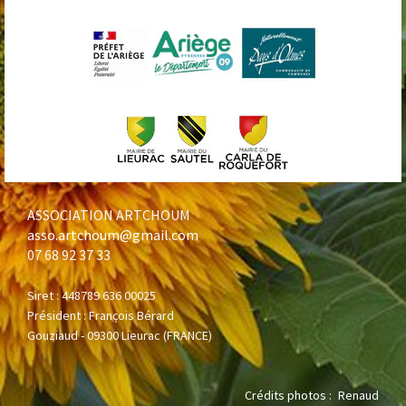
ASSOCIATION ARTCHOUM
asso.artchoum@gmail.com
07 68 92 37 33
Siret : 448789 636 00025
Président : François Bérard
Gouziaud -
09300 Lieurac (FRANCE)
Crédits photos :
Renaud